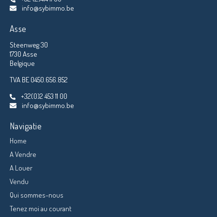
info@sybimmo.be
Asse
Steenweg 30
1730 Asse
Belgique
TVA BE 0450.656.852
+32(0)2 453 11 00
info@sybimmo.be
Navigatie
Home
A Vendre
A Louer
Vendu
Qui sommes-nous
Tenez moi au courant