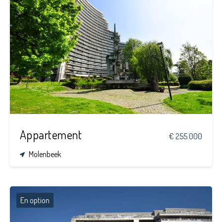
3
2
120 m²
Appartement
€ 255.000
Molenbeek
En option