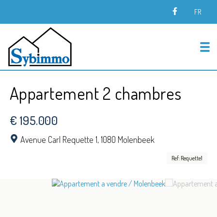
FR
To
Appartement 2 chambres
€ 195.000
Avenue Carl Requette 1,
1080 Molenbeek
Ref: Requette1