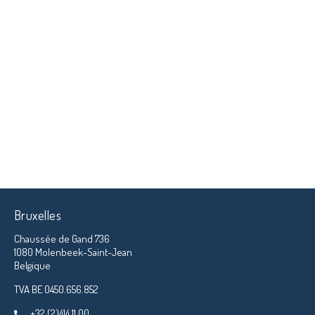
Bruxelles
Chaussée de Gand 736
1080 Molenbeek-Saint-Jean
Belgique
TVA BE 0450.656.852
+32 (2)414 11 00