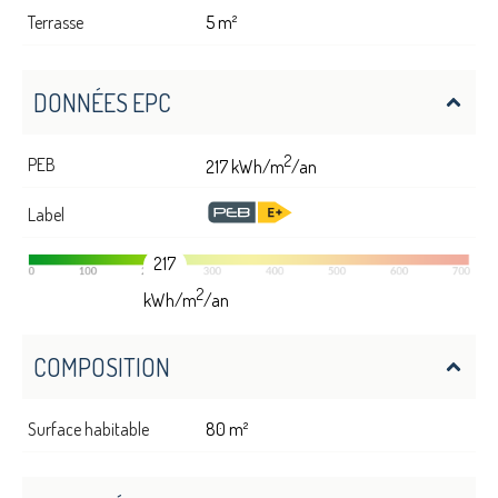
Terrasse
5 m²
DONNÉES EPC
2
PEB
217 kWh/m
/an
Label
217
2
kWh/m
/an
COMPOSITION
Surface habitable
80 m²