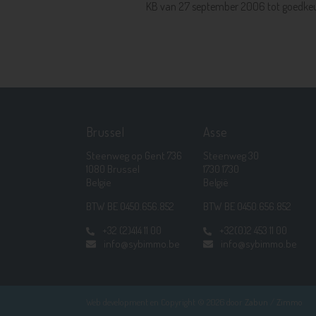
KB van 27 september 2006 tot goedkeu
Brussel
Asse
Steenweg op Gent 736
Steenweg 30
1080 Brussel
1730 1730
Belgie
België
BTW BE 0450.656.852
BTW BE 0450.656.852
+32 (2)414 11 00
+32(0)2 453 11 00
info@sybimmo.be
info@sybimmo.be
Web development en Copyright © 2026 door
Zabun
/
Zimmo