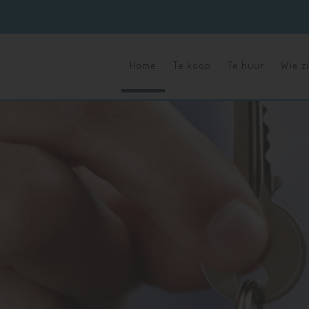
Home
Te koop
Te huur
Wie zi