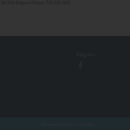
a NV AXA Belgium (Polisnr. 730.390.160)
Volg ons
e
Gebruiksvoorwaarden
|
Privacybeleid