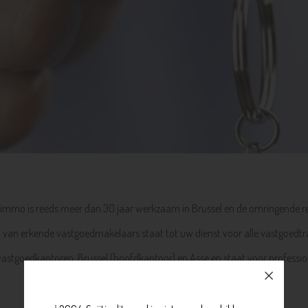
immo is reeds meer dan 30 jaar werkzaam in Brussel en de omringende re
van erkende vastgoedmakelaars staat tot uw dienst voor alle vastgoedtr
stgoedkantoren: Brussel (hoofdkantoor) en Asse en staat voor profession