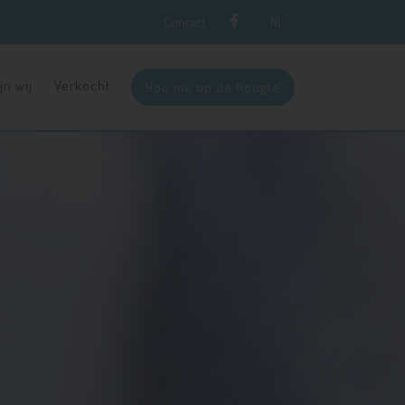
Contact
NL
jn wij
Verkocht
Hou me op de hoogte