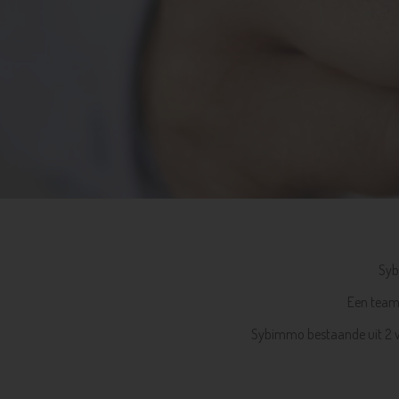
Syb
Een team 
Sybimmo bestaande uit 2 va