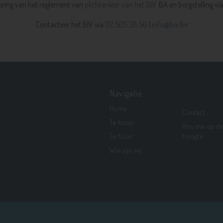
ring van het reglement van
plichtenleer van het BIV.
BA en borgstelling vi
Contacteer het BIV via
02 505 38 50
|
info@biv.be
Navigatie
Home
Contact
Te koop
Hou me op d
Te huur
hoogte
Wie zijn wij