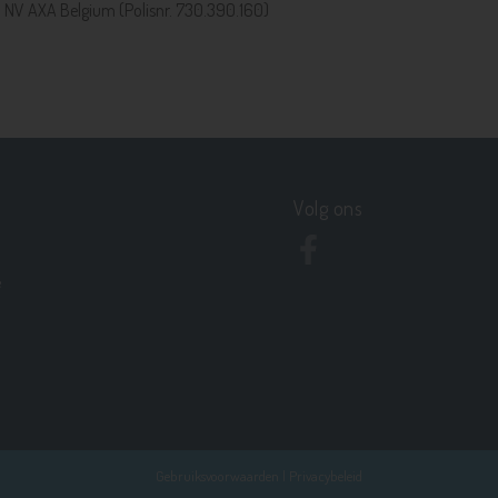
a NV AXA Belgium (Polisnr. 730.390.160)
Volg ons
e
Gebruiksvoorwaarden
|
Privacybeleid