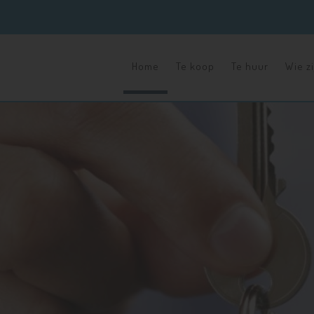
Home
Te koop
Te huur
Wie zi