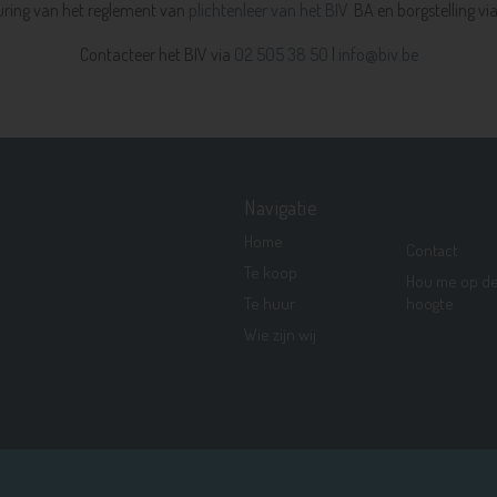
ring van het reglement van
plichtenleer van het BIV.
BA en borgstelling vi
Contacteer het BIV via
02 505 38 50
|
info@biv.be
Navigatie
Home
Contact
Te koop
Hou me op d
Te huur
hoogte
Wie zijn wij