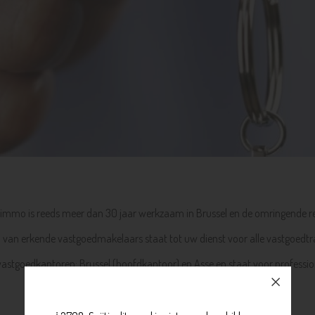
immo is reeds meer dan 30 jaar werkzaam in Brussel en de omringende re
van erkende vastgoedmakelaars staat tot uw dienst voor alle vastgoedtr
stgoedkantoren: Brussel (hoofdkantoor) en Asse en staat voor profession