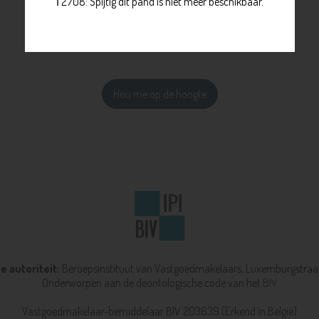
ℹ️ 2708: Spijtig dit pand is niet meer beschikbaar.
Hou me op de hoogte
 autoriteit:
Beroepsinstituut van Vastgoedmakelaars,
Luxemburgstraat
Onderworpen aan de deontologische code van het
BIV
Vastgoedmakelaar-bemiddelaar BIV 203639 (Erkend in België)