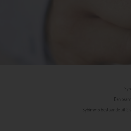
Syb
Een team 
Sybimmo bestaande uit 2 va