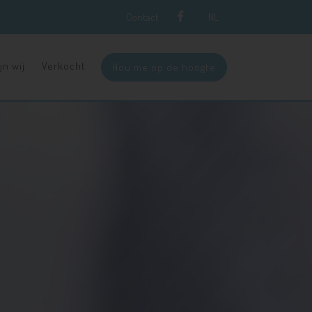
Contact
NL
jn wij
Verkocht
Hou me op de hoogte