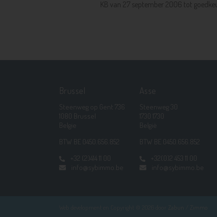
KB van 27 september 2006 tot goedkeu
Brussel
Asse
Steenweg op Gent 736
Steenweg 30
1080 Brussel
1730 1730
Belgie
België
BTW BE 0450.656.852
BTW BE 0450.656.852
+32 (2)414 11 00
+32(0)2 453 11 00
info@sybimmo.be
info@sybimmo.be
Web development en Copyright © 2026 door
Zabun
/
Zimmo