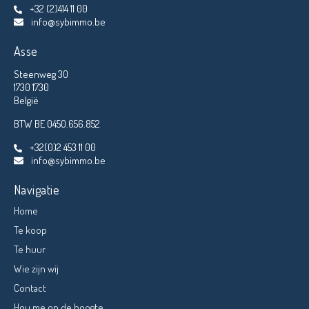
+32 (2)414 11 00
info@sybimmo.be
Asse
Steenweg 30
1730 1730
België
BTW BE 0450.656.852
+32(0)2 453 11 00
info@sybimmo.be
Navigatie
Home
Te koop
Te huur
Wie zijn wij
Contact
Hou me op de hoogte