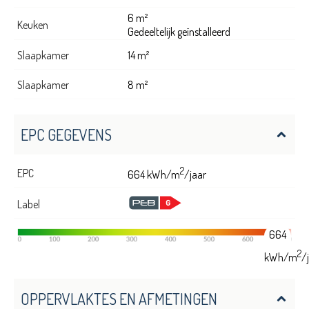
6 m²
Keuken
Gedeeltelijk geïnstalleerd
Slaapkamer
14 m²
Slaapkamer
8 m²
EPC GEGEVENS
2
EPC
664 kWh/m
/jaar
Label
664
2
kWh/m
/
OPPERVLAKTES EN AFMETINGEN