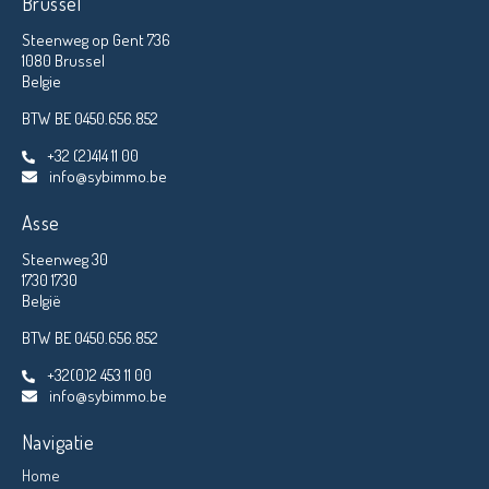
Brussel
Steenweg op Gent 736
1080 Brussel
Belgie
BTW BE 0450.656.852
+32 (2)414 11 00
info@sybimmo.be
Asse
Steenweg 30
1730 1730
België
BTW BE 0450.656.852
+32(0)2 453 11 00
info@sybimmo.be
Navigatie
Home