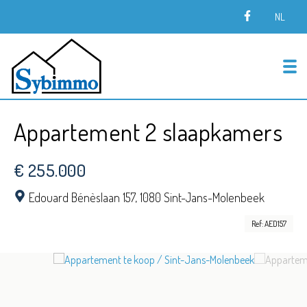
NL
To
Appartement 2 slaapkamers
€ 255.000
Edouard Bénèslaan 157,
1080 Sint-Jans-Molenbeek
Ref: AED157