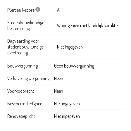
P(erceel)-score
A
Stedenbouwkundige
Woongebied met landelijk karakter
bestemming
Dagvaarding voor
stedenbouwkundige
Niet ingegeven
overtreding
Bouwvergunning
Geen bouwvergunning
Verkavelingsvergunning
Neen
Voorkooprecht
Neen
Beschermd erfgoed
Niet ingegeven
Renovatieplicht
Niet ingegeven