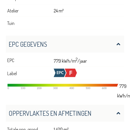
Atelier
24 m²
Tuin
EPC GEGEVENS
2
EPC
779 kWh/m
/jaar
Label
779
kWh/
OPPERVLAKTES EN AFMETINGEN
Totale opp. grond
1.420 m²