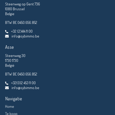
Steenweg op Gent 736
1080 Brussel
Belgie
BTW BE 0450.656.852
+32 (2)414 11 00
info@sybimmo.be
Asse
Steenweg 30
1730 1730
België
BTW BE 0450.656.852
+32(0)2 453 11 00
info@sybimmo.be
Navigatie
Home
Te koop