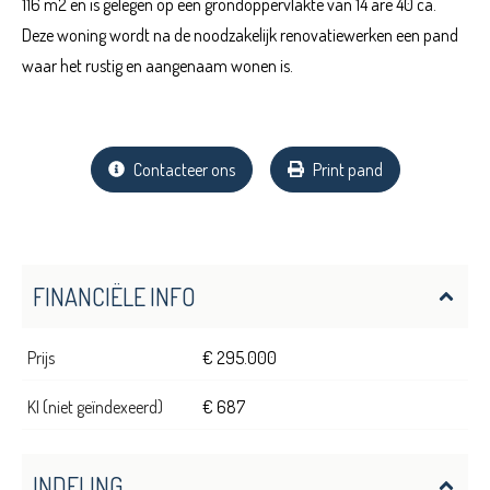
116 m2 en is gelegen op een grondoppervlakte van 14 are 40 ca.
Deze woning wordt na de noodzakelijk renovatiewerken een pand
waar het rustig en aangenaam wonen is.
Contacteer ons
Print pand
FINANCIËLE INFO
Prijs
€ 295.000
KI (niet geïndexeerd)
€ 687
INDELING